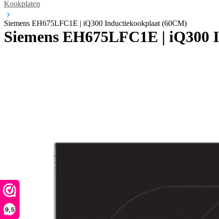
Kookplaten
Siemens EH675LFC1E | iQ300 Inductiekookplaat (60CM)
Siemens EH675LFC1E | iQ300 I
9,5