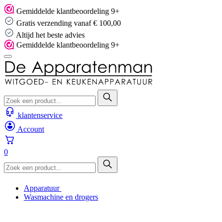
Skip
Gemiddelde klantbeoordeling 9+
to
Gratis verzending vanaf € 100,00
content
Altijd het beste advies
Gemiddelde klantbeoordeling 9+
klantenservice
Account
0
Apparatuur
Wasmachine en drogers