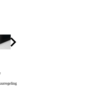
e
uurregeling