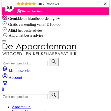
×
302
Reviews
9,5
Skip
Gemiddelde klantbeoordeling 9+
to
Gratis verzending vanaf € 100,00
content
Altijd het beste advies
Altijd het beste advies
klantenservice
Account
0
Apparatuur