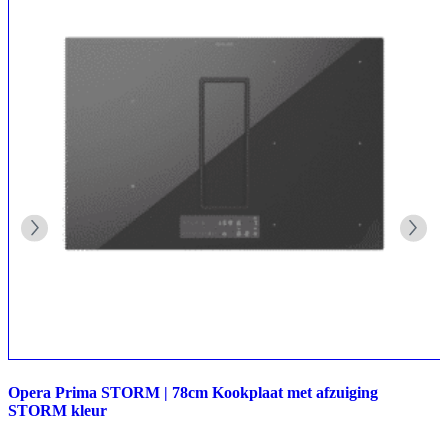
Opera Prima STORM | 78cm Kookplaat met afzuiging
STORM kleur