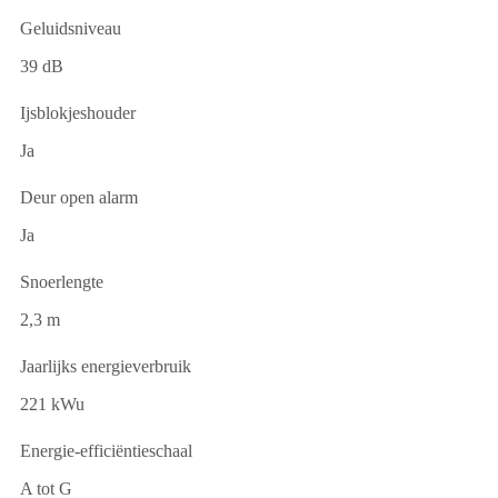
Geluidsniveau
39 dB
Ijsblokjeshouder
Ja
Deur open alarm
Ja
Snoerlengte
2,3 m
Jaarlijks energieverbruik
221 kWu
Energie-efficiëntieschaal
A tot G