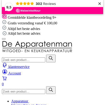
×
302
Reviews
9,5
Skip
Gemiddelde klantbeoordeling 9+
to
Gratis verzending vanaf € 100,00
content
Altijd het beste advies
Altijd het beste advies
klantenservice
Account
0
Apparatuur