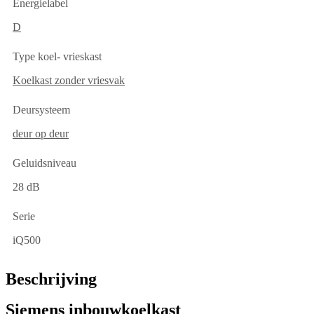
Energielabel
D
Type koel- vrieskast
Koelkast zonder vriesvak
Deursysteem
deur op deur
Geluidsniveau
28 dB
Serie
iQ500
Beschrijving
Siemens inbouwkoelkast