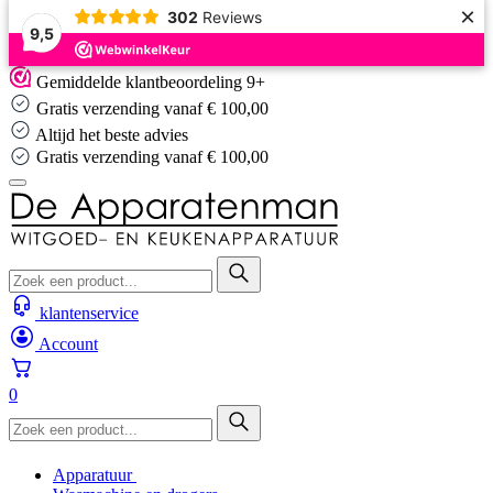
×
302
Reviews
9,5
Skip
Gemiddelde klantbeoordeling 9+
to
Gratis verzending vanaf € 100,00
content
Altijd het beste advies
Altijd het beste advies
…
klantenservice
Account
0
Apparatuur