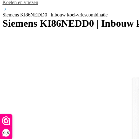
Koelen en vriezen
Siemens KI86NEDD0 | Inbouw koel-vriescombinatie
Siemens KI86NEDD0 | Inbouw k
9,5