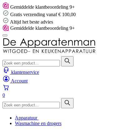
Skip
Gemiddelde klantbeoordeling 9+
to
Gratis verzending vanaf € 100,00
content
Altijd het beste advies
Gemiddelde klantbeoordeling 9+
klantenservice
Account
0
Apparatuur
Wasmachine en drogers