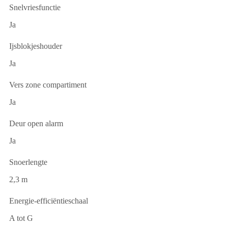
Snelvriesfunctie
Ja
Ijsblokjeshouder
Ja
Vers zone compartiment
Ja
Deur open alarm
Ja
Snoerlengte
2,3 m
Energie-efficiëntieschaal
A tot G