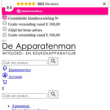
×
302
Reviews
9,5
Skip
Gemiddelde klantbeoordeling 9+
to
Gratis verzending vanaf € 100,00
content
Altijd het beste advies
Altijd het beste advies
klantenservice
Account
0
Apparatuur