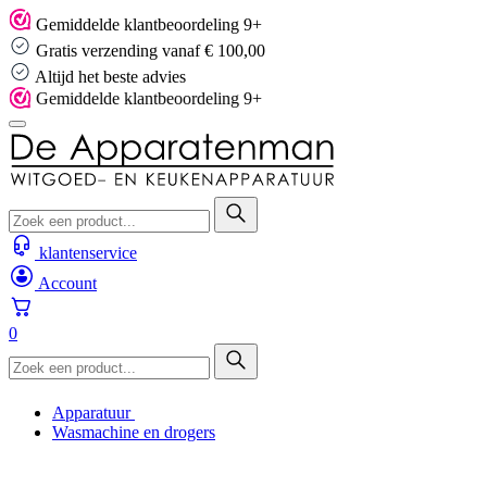
Skip
Gemiddelde klantbeoordeling 9+
to
Gratis verzending vanaf € 100,00
content
Altijd het beste advies
Gemiddelde klantbeoordeling 9+
klantenservice
Account
0
Apparatuur
Wasmachine en drogers