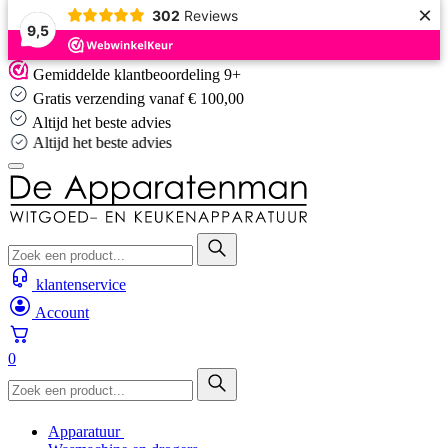
×
302
Reviews
9,5
Skip
Gemiddelde klantbeoordeling 9+
to
Gratis verzending vanaf € 100,00
content
Altijd het beste advies
Altijd het beste advies
klantenservice
Account
0
Apparatuur