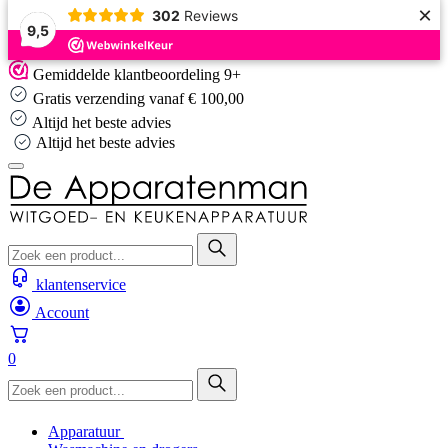
×
302
Reviews
9,5
Skip
Gemiddelde klantbeoordeling 9+
to
Gratis verzending vanaf € 100,00
content
Altijd het beste advies
Altijd het beste advies
klantenservice
Account
0
Apparatuur