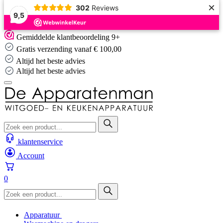
×
302
Reviews
9,5
Skip
Gemiddelde klantbeoordeling 9+
to
Gratis verzending vanaf € 100,00
content
Altijd het beste advies
Altijd het beste advies
klantenservice
Account
0
Apparatuur