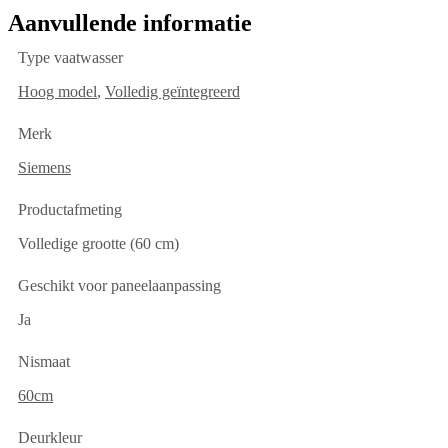
Aanvullende informatie
Type vaatwasser
Hoog model
,
Volledig geïntegreerd
Merk
Siemens
Productafmeting
Volledige grootte (60 cm)
Geschikt voor paneelaanpassing
Ja
Nismaat
60cm
Deurkleur