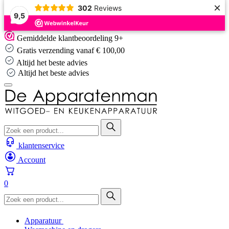
×
302
Reviews
9,5
Skip
Gemiddelde klantbeoordeling 9+
to
Gratis verzending vanaf € 100,00
content
Altijd het beste advies
Altijd het beste advies
klantenservice
Account
0
Apparatuur