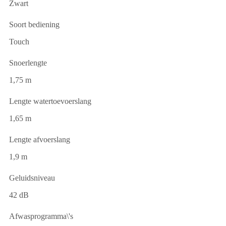
Zwart
Soort bediening
Touch
Snoerlengte
1,75 m
Lengte watertoevoerslang
1,65 m
Lengte afvoerslang
1,9 m
Geluidsniveau
42 dB
Afwasprogramma\'s