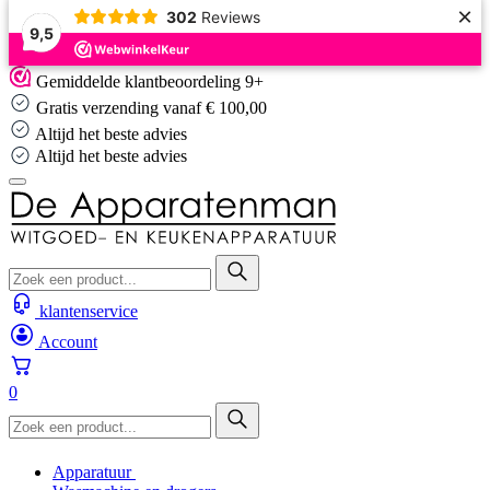
×
302
Reviews
9,5
Skip
Gemiddelde klantbeoordeling 9+
to
Gratis verzending vanaf € 100,00
content
Altijd het beste advies
Altijd het beste advies
klantenservice
Account
0
Apparatuur