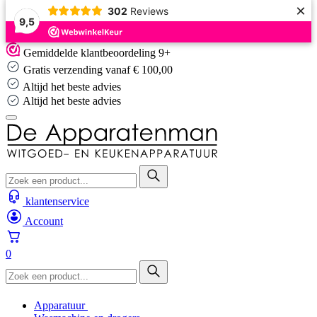
×
302
Reviews
9,5
Skip
Gemiddelde klantbeoordeling 9+
to
Gratis verzending vanaf € 100,00
content
Altijd het beste advies
Altijd het beste advies
klantenservice
Account
0
Apparatuur