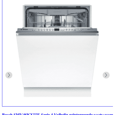
Bosch SMV46KX55E Serie 4 Volledig geïntegreerde vaatwasser