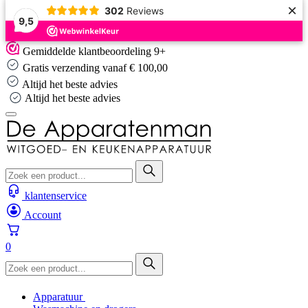
×
302
Reviews
9,5
Skip
Gemiddelde klantbeoordeling 9+
to
Gratis verzending vanaf € 100,00
content
Altijd het beste advies
Altijd het beste advies
klantenservice
Account
0
Apparatuur