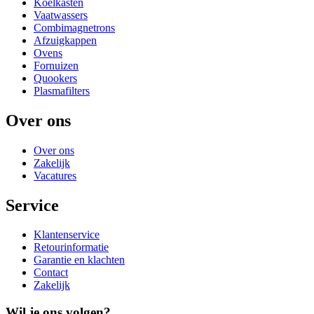
Koelkasten
Vaatwassers
Combimagnetrons
Afzuigkappen
Ovens
Fornuizen
Quookers
Plasmafilters
Over ons
Over ons
Zakelijk
Vacatures
Service
Klantenservice
Retourinformatie
Garantie en klachten
Contact
Zakelijk
Wil je ons volgen?