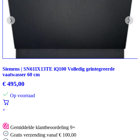
Siemens | SN61IX13TE iQ100 Volledig geïntegreerde
vaatwasser 60 cm
€
495,00
Op voorraad
+
Gemiddelde klantbeoordeling 9+
Gratis verzending vanaf € 100,00