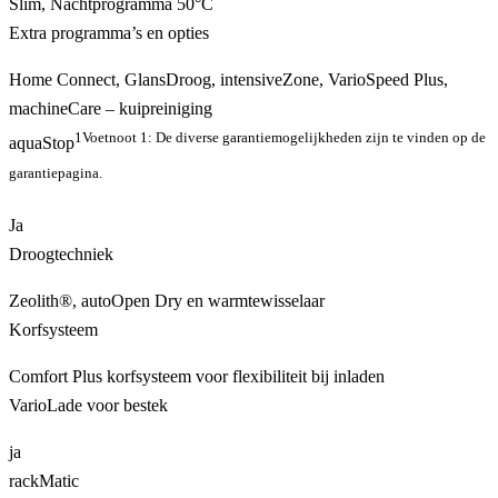
Slim, Nachtprogramma 50°C
Extra programma’s en opties
Home Connect, GlansDroog, intensiveZone, VarioSpeed Plus,
machineCare – kuipreiniging
1
Voetnoot 1: De diverse garantiemogelijkheden zijn te vinden op de
aquaStop
garantiepagina.
Ja
Droogtechniek
Zeolith®, autoOpen Dry en warmtewisselaar
Korfsysteem
Comfort Plus korfsysteem voor flexibiliteit bij inladen
VarioLade voor bestek
ja
rackMatic