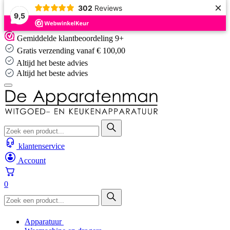
×
302
Reviews
9,5
Skip
Gemiddelde klantbeoordeling 9+
to
Gratis verzending vanaf € 100,00
content
Altijd het beste advies
Altijd het beste advies
klantenservice
Account
0
Apparatuur