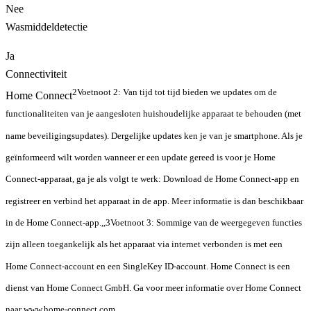
Nee
Wasmiddeldetectie
Ja
Connectiviteit
2
Voetnoot 2: Van tijd tot tijd bieden we updates om de
Home Connect
functionaliteiten van je aangesloten huishoudelijke apparaat te behouden (met
name beveiligingsupdates). Dergelijke updates ken je van je smartphone. Als je
geïnformeerd wilt worden wanneer er een update gereed is voor je Home
Connect-apparaat, ga je als volgt te werk: Download de Home Connect-app en
registreer en verbind het apparaat in de app. Meer informatie is dan beschikbaar
in de Home Connect-app.
,
,
3
Voetnoot 3: Sommige van de weergegeven functies
zijn alleen toegankelijk als het apparaat via internet verbonden is met een
Home Connect-account en een SingleKey ID-account. Home Connect is een
dienst van Home Connect GmbH. Ga voor meer informatie over Home Connect
naar www.home-connect.com.