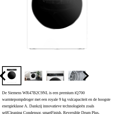
De
Siemens WR47B2C9NL
is een premium
iQ700
warmtepompdroger
met een royale
9 kg vulcapaciteit
en de hoogste
energieklasse A
. Dankzij innovatieve technologieën zoals
selfCleaning Condensor
,
smartFinish
,
Reversible Drum Plus
,