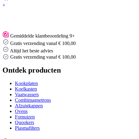
+
Gemiddelde klantbeoordeling 9+
Gratis verzending vanaf € 100,00
Altijd het beste advies
Altijd het beste advies
…
Ontdek producten
Kookplaten
Koelkasten
Vaatwassers
Combimagnetrons
Afzuigkappen
Ovens
Fornuizen
Quookers
Plasmafilters