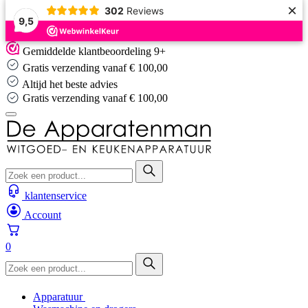
×
302
Reviews
9,5
Skip
Gemiddelde klantbeoordeling 9+
to
Gratis verzending vanaf € 100,00
content
Altijd het beste advies
Altijd het beste advies
…
klantenservice
Account
0
Apparatuur