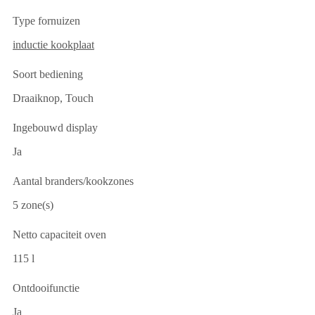
Type fornuizen
inductie kookplaat
Soort bediening
Draaiknop, Touch
Ingebouwd display
Ja
Aantal branders/kookzones
5 zone(s)
Netto capaciteit oven
115 l
Ontdooifunctie
Ja