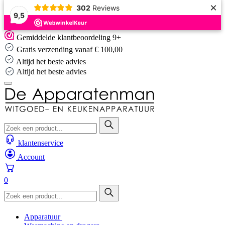
×
302
Reviews
9,5
Skip
Gemiddelde klantbeoordeling 9+
to
Gratis verzending vanaf € 100,00
content
Altijd het beste advies
Altijd het beste advies
klantenservice
Account
0
Apparatuur