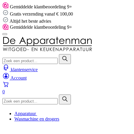
Skip
Gemiddelde klantbeoordeling 9+
to
Gratis verzending vanaf € 100,00
content
Altijd het beste advies
Gemiddelde klantbeoordeling 9+
klantenservice
Account
0
Apparatuur
Wasmachine en drogers