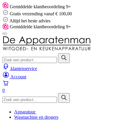
Skip
Gemiddelde klantbeoordeling 9+
to
Gratis verzending vanaf € 100,00
content
Altijd het beste advies
Gemiddelde klantbeoordeling 9+
klantenservice
Account
0
Apparatuur
Wasmachine en drogers