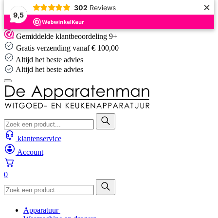
×
302
Reviews
9,5
Skip
Gemiddelde klantbeoordeling 9+
to
Gratis verzending vanaf € 100,00
content
Altijd het beste advies
Altijd het beste advies
klantenservice
Account
0
Apparatuur