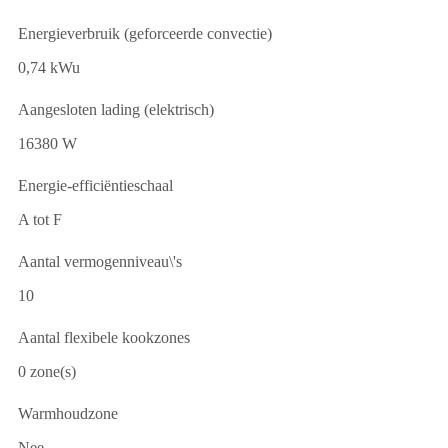
Energieverbruik (geforceerde convectie)
0,74 kWu
Aangesloten lading (elektrisch)
16380 W
Energie-efficiëntieschaal
A tot F
Aantal vermogenniveau\'s
10
Aantal flexibele kookzones
0 zone(s)
Warmhoudzone
Nee