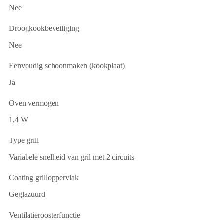
Nee
Droogkookbeveiliging
Nee
Eenvoudig schoonmaken (kookplaat)
Ja
Oven vermogen
1,4 W
Type grill
Variabele snelheid van gril met 2 circuits
Coating grilloppervlak
Geglazuurd
Ventilatieroosterfunctie