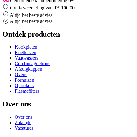
Gemiddelde klantbeoordeling 9+
Gratis verzending vanaf € 100,00
Altijd het beste advies
Altijd het beste advies
Ontdek producten
Kookplaten
Koelkasten
Vaatwassers
Combimagnetrons
Afzuigkappen
Ovens
Fornuizen
Quookers
Plasmafilters
Over ons
Over ons
Zakelijk
Vacatures