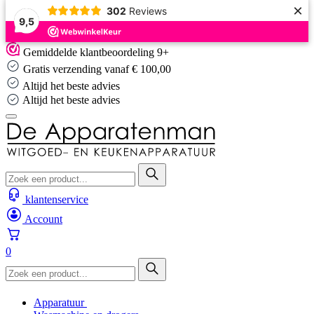
×
302
Reviews
9,5
Skip
Gemiddelde klantbeoordeling 9+
to
Gratis verzending vanaf € 100,00
content
Altijd het beste advies
Altijd het beste advies
klantenservice
Account
0
Apparatuur