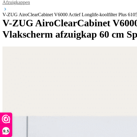
Afzuigkappen
V-ZUG AiroClearCabinet V6000 Actief Longlife-koolfilter Plus 610
V-ZUG AiroClearCabinet V6000 A
Vlakscherm afzuigkap 60 cm Spi
9,5