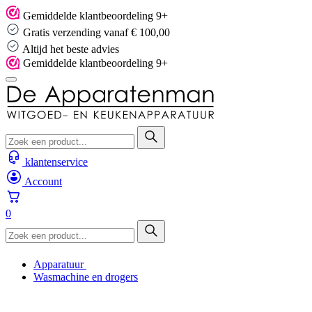
Skip
Gemiddelde klantbeoordeling 9+
to
Gratis verzending vanaf € 100,00
content
Altijd het beste advies
Gemiddelde klantbeoordeling 9+
klantenservice
Account
0
Apparatuur
Wasmachine en drogers