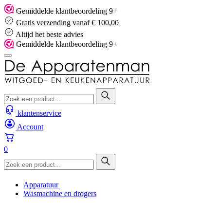
Skip
Gemiddelde klantbeoordeling 9+
to
Gratis verzending vanaf € 100,00
content
Altijd het beste advies
Gemiddelde klantbeoordeling 9+
klantenservice
Account
0
Apparatuur
Wasmachine en drogers