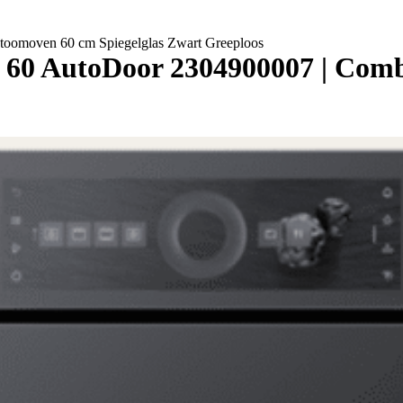
omoven 60 cm Spiegelglas Zwart Greeploos
0 AutoDoor 2304900007 | Combi