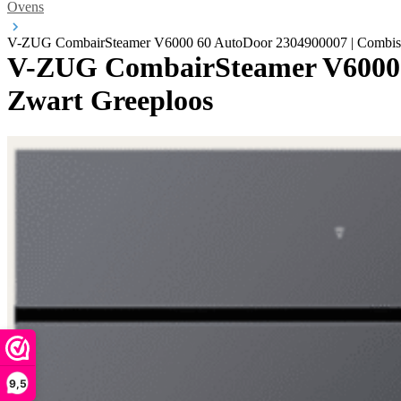
Ovens
V-ZUG CombairSteamer V6000 60 AutoDoor 2304900007 | Combisto
V-ZUG CombairSteamer V6000 6
Zwart Greeploos
9,5