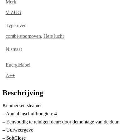
Merk
V-ZUG
Type oven
combi-stoomoven
,
Hete lucht
Nismaat
Energielabel
A++
Beschrijving
Kenmerken steamer
– Aantal inschuifhoogten: 4
– Eenvoudig te reinigen deur: door demontage van de deur
– Uurweergave
– SoftClose