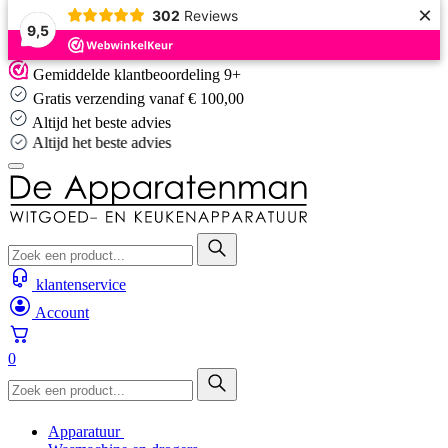
×
302
Reviews
9,5
Skip
Gemiddelde klantbeoordeling 9+
to
Gratis verzending vanaf € 100,00
content
Altijd het beste advies
Altijd het beste advies
klantenservice
Account
0
Apparatuur