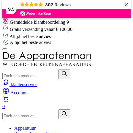
×
302
Reviews
9,5
Skip
Gemiddelde klantbeoordeling 9+
to
Gratis verzending vanaf € 100,00
content
Altijd het beste advies
Altijd het beste advies
klantenservice
Account
0
Apparatuur