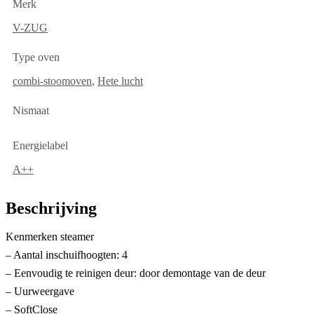
Merk
V-ZUG
Type oven
combi-stoomoven
,
Hete lucht
Nismaat
Energielabel
A++
Beschrijving
Kenmerken steamer
– Aantal inschuifhoogten: 4
– Eenvoudig te reinigen deur: door demontage van de deur
– Uurweergave
– SoftClose