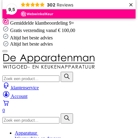
×
302
Reviews
9,5
Skip
Gemiddelde klantbeoordeling 9+
to
Gratis verzending vanaf € 100,00
content
Altijd het beste advies
Altijd het beste advies
klantenservice
Account
0
Apparatuur