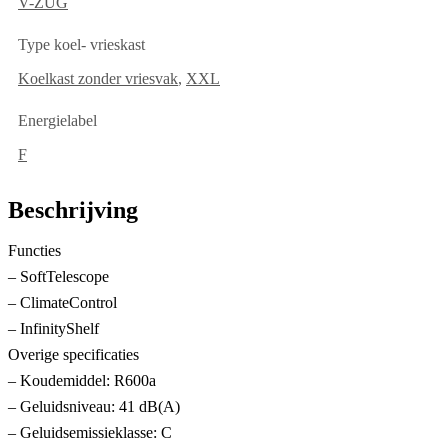
V-ZUG
Type koel- vrieskast
Koelkast zonder vriesvak
,
XXL
Energielabel
F
Beschrijving
Functies
– SoftTelescope
– ClimateControl
– InfinityShelf
Overige specificaties
– Koudemiddel: R600a
– Geluidsniveau: 41 dB(A)
– Geluidsemissieklasse: C