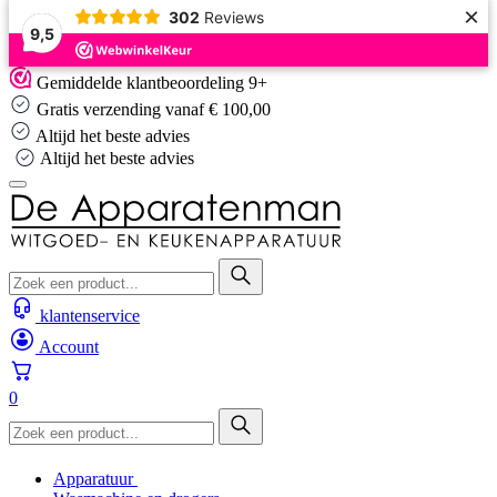
×
302
Reviews
9,5
Skip
Gemiddelde klantbeoordeling 9+
to
Gratis verzending vanaf € 100,00
content
Altijd het beste advies
Altijd het beste advies
klantenservice
Account
0
Apparatuur