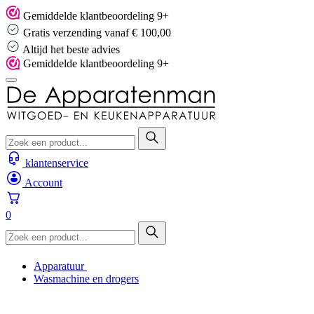
Skip
Gemiddelde klantbeoordeling 9+
to
Gratis verzending vanaf € 100,00
content
Altijd het beste advies
Gemiddelde klantbeoordeling 9+
klantenservice
Account
0
Apparatuur
Wasmachine en drogers