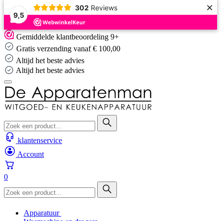
×
302
Reviews
9,5
Skip
Gemiddelde klantbeoordeling 9+
to
Gratis verzending vanaf € 100,00
content
Altijd het beste advies
Altijd het beste advies
klantenservice
Account
0
Apparatuur