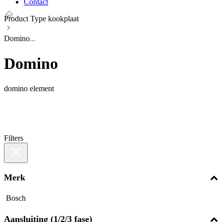
Contact
Product Type kookplaat
Domino
Domino
domino element
Filters
Merk
Bosch
Aansluiting (1/2/3 fase)