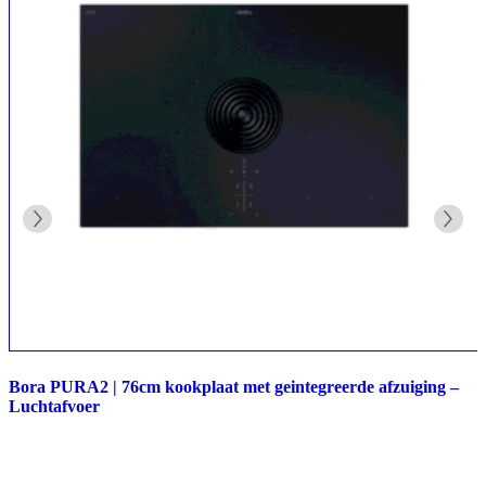
Bora PURA2 | 76cm kookplaat met geintegreerde afzuiging –
Luchtafvoer