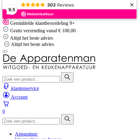
×
302
Reviews
9,5
Skip
Gemiddelde klantbeoordeling 9+
to
Gratis verzending vanaf € 100,00
content
Altijd het beste advies
Altijd het beste advies
klantenservice
Account
0
Apparatuur