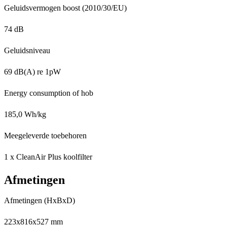
Geluidsvermogen boost (2010/30/EU)
74 dB
Geluidsniveau
69 dB(A) re 1pW
Energy consumption of hob
185,0 Wh/kg
Meegeleverde toebehoren
1 x CleanAir Plus koolfilter
Afmetingen
Afmetingen (HxBxD)
223x816x527 mm