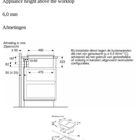
Appliance height above the worktop
6,0 mm
Afmetingen