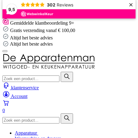
×
302
Reviews
9,5
Skip
Gemiddelde klantbeoordeling 9+
to
Gratis verzending vanaf € 100,00
content
Altijd het beste advies
Altijd het beste advies
klantenservice
Account
0
Apparatuur