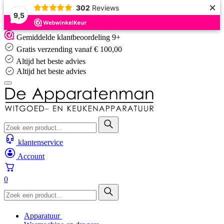
×
302
Reviews
9,5
Skip
Gemiddelde klantbeoordeling 9+
to
Gratis verzending vanaf € 100,00
content
Altijd het beste advies
Altijd het beste advies
klantenservice
Account
0
Apparatuur