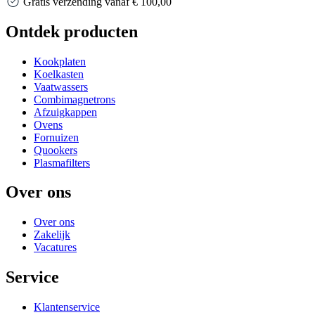
Altijd het beste advies
Ontdek producten
Kookplaten
Koelkasten
Vaatwassers
Combimagnetrons
Afzuigkappen
Ovens
Fornuizen
Quookers
Plasmafilters
Over ons
Over ons
Zakelijk
Vacatures
Service
Klantenservice