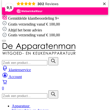
×
302
Reviews
9,5
Skip
Gemiddelde klantbeoordeling 9+
to
Gratis verzending vanaf € 100,00
content
Altijd het beste advies
Altijd het beste advies
klantenservice
Account
0
Apparatuur