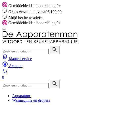
Skip
Gemiddelde klantbeoordeling 9+
to
Gratis verzending vanaf € 100,00
content
Altijd het beste advies
Gemiddelde klantbeoordeling 9+
klantenservice
Account
0
Apparatuur
Wasmachine en drogers