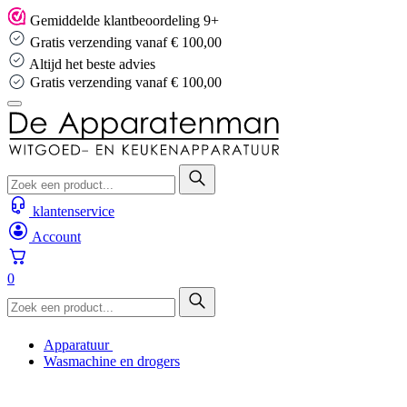
Skip
Gemiddelde klantbeoordeling 9+
to
Gratis verzending vanaf € 100,00
content
Altijd het beste advies
Altijd het beste advies
…
klantenservice
Account
0
Apparatuur
Wasmachine en drogers