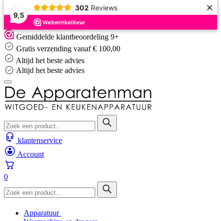
×
302
Reviews
9,5
Skip
Gemiddelde klantbeoordeling 9+
to
Gratis verzending vanaf € 100,00
content
Altijd het beste advies
Altijd het beste advies
klantenservice
Account
0
Apparatuur