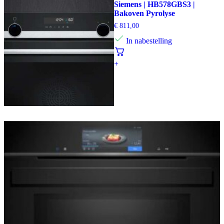
Siemens | HB578GBS3 |
Bakoven Pyrolyse
€
811,00
In nabestelling
+