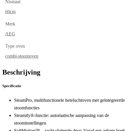
Nismaat
60cm
Merk
AEG
Type oven
combi-stoomoven
Beschrijving
Specificatie
SteamPro, multifunctionele heteluchtoven met geïntegreerde
stoomfuncties
Steamify®-functie: automatische aanpassing van de
stoominstellingen
SoftMotion™ – zacht sluitende deur:
Vanaf een zekere hoek