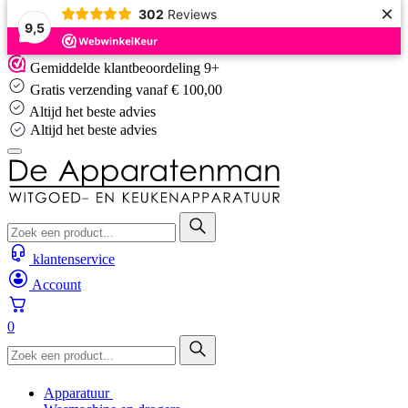
×
302
Reviews
9,5
Skip
Gemiddelde klantbeoordeling 9+
to
Gratis verzending vanaf € 100,00
content
Altijd het beste advies
Altijd het beste advies
klantenservice
Account
0
Apparatuur