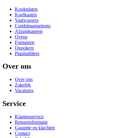
Kookplaten
Koelkasten
Vaatwassers
Combimagnetrons
Afzuigkappen
Ovens
Fornuizen
Quookers
Plasmafilters
Over ons
Over ons
Zakelijk
Vacatures
Service
Klantenservice
Retourinformatie
Garantie en klachten
Contact