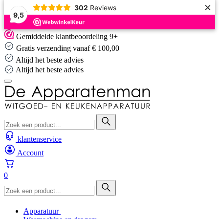
×
302
Reviews
9,5
Skip
Gemiddelde klantbeoordeling 9+
to
Gratis verzending vanaf € 100,00
content
Altijd het beste advies
Altijd het beste advies
klantenservice
Account
0
Apparatuur