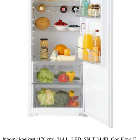
Inbouw koelkast (178 cm), 314 L, LED, SN-T 34 dB, CoolFlow, F