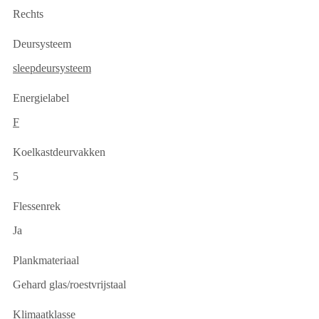
Rechts
Deursysteem
sleepdeursysteem
Energielabel
F
Koelkastdeurvakken
5
Flessenrek
Ja
Plankmateriaal
Gehard glas/roestvrijstaal
Klimaatklasse