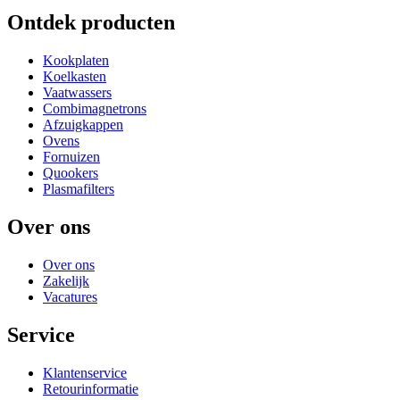
Ontdek producten
Kookplaten
Koelkasten
Vaatwassers
Combimagnetrons
Afzuigkappen
Ovens
Fornuizen
Quookers
Plasmafilters
Over ons
Over ons
Zakelijk
Vacatures
Service
Klantenservice
Retourinformatie