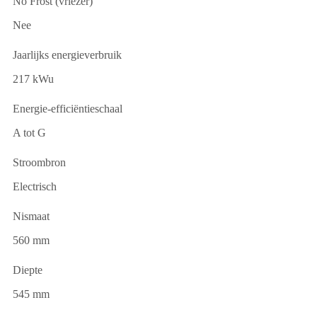
No Frost (vriezer)
Nee
Jaarlijks energieverbruik
217 kWu
Energie-efficiëntieschaal
A tot G
Stroombron
Electrisch
Nismaat
560 mm
Diepte
545 mm