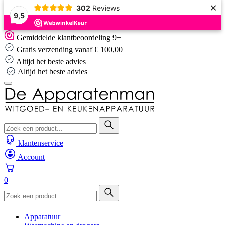
×
302
Reviews
9,5
Skip
Gemiddelde klantbeoordeling 9+
to
Gratis verzending vanaf € 100,00
content
Altijd het beste advies
Altijd het beste advies
klantenservice
Account
0
Apparatuur