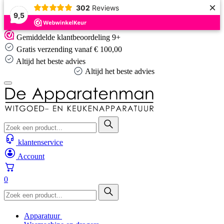
×
302
Reviews
9,5
Skip
Gemiddelde klantbeoordeling 9+
to
Gratis verzending vanaf € 100,00
content
Altijd het beste advies
Altijd het beste advies
klantenservice
Account
0
Apparatuur