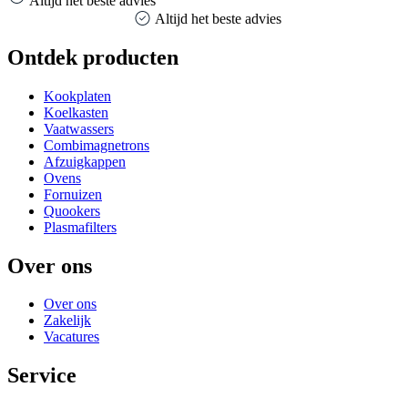
Altijd het beste advies
Altijd het beste advies
Ontdek producten
Kookplaten
Koelkasten
Vaatwassers
Combimagnetrons
Afzuigkappen
Ovens
Fornuizen
Quookers
Plasmafilters
Over ons
Over ons
Zakelijk
Vacatures
Service