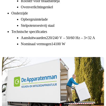
Rooster voor braadslede
ja
Ovenverlichting
enkel
Onderzijde
Opbergruimte
lade
Stelpoten
roestvrij staal
Technische specificaties
Aansluitwaarden
220/240 V – 50/60 Hz – 3×32 A
Nominaal vermogen
14100 W