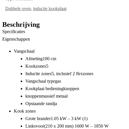
Dubbele oven
,
inductie kookplaat
Beschrijving
Specificaties
Eigenschappen
Vangschaal
Afmeting
100 cm
Kookzones
5
Inductie zones
5, inclusief 2 flexzones
Vangschaal type
gas
Kookplaat bediening
knoppen
knoppen
massief metaal
Opstaande rand
ja
Kook zones
Grote brander
1.05 kW – 3 kW (1)
Linksvoor
(210 x 200 mm) 1600 W – 1850 W