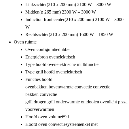
Linksachter
(210 x 200 mm) 2100 W – 3000 W
Midden
(ø 265 mm) 2300 W – 3000 W
Induction front center
(210 x 200 mm) 2100 W – 3000
W
Rechtsachter
(210 x 200 mm) 1600 W – 1850 W
Oven ruimte
Oven configuratie
dubbel
Energiebron oven
elektrisch
Type hoofd oven
elektrische multifunctie
Type grill hoofd oven
elektrisch
Functies hoofd
oven
bakken
bovenwarmte
convectie
convectie
bakken
convectie
grill
drogen
grill
onderwarmte
ontdooien
ovenlicht
pizza
voorverwarmen
Hoofd oven volume
69 l
Hoofd oven convectiesysteem
enkel met