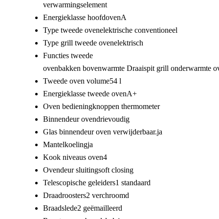
verwarmingselement
Energieklasse hoofdoven
A
Type tweede oven
elektrische conventioneel
Type grill tweede oven
elektrisch
Functies tweede
oven
bakken
bovenwarmte
Draaispit
grill
onderwarmte
o
Tweede oven volume
54 l
Energieklasse tweede oven
A+
Oven bediening
knoppen
thermometer
Binnendeur oven
drievoudig
Glas binnendeur oven verwijderbaar.
ja
Mantelkoeling
ja
Kook niveaus oven
4
Ovendeur sluiting
soft closing
Telescopische geleiders
1 standaard
Draadroosters
2 verchroomd
Braadslede
2 geëmailleerd