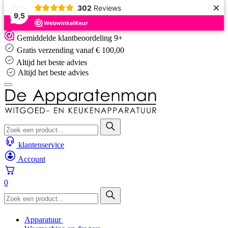
×
302
Reviews
9,5
Skip
Gemiddelde klantbeoordeling 9+
to
Gratis verzending vanaf € 100,00
content
Altijd het beste advies
Altijd het beste advies
klantenservice
Account
0
Apparatuur