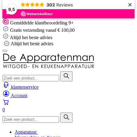
×
302
Reviews
9,5
Skip
Gemiddelde klantbeoordeling 9+
to
Gratis verzending vanaf € 100,00
content
Altijd het beste advies
Altijd het beste advies
klantenservice
Account
0
Apparatuur