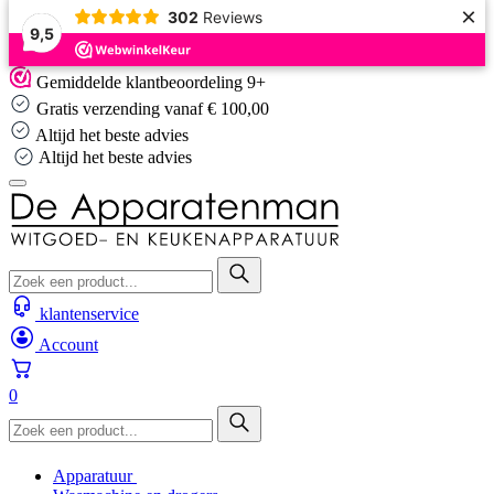
×
302
Reviews
9,5
Skip
Gemiddelde klantbeoordeling 9+
to
Gratis verzending vanaf € 100,00
content
Altijd het beste advies
Altijd het beste advies
klantenservice
Account
0
Apparatuur