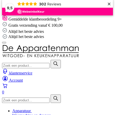
×
302
Reviews
9,5
Skip
Gemiddelde klantbeoordeling 9+
to
Gratis verzending vanaf € 100,00
content
Altijd het beste advies
Altijd het beste advies
klantenservice
Account
0
Apparatuur