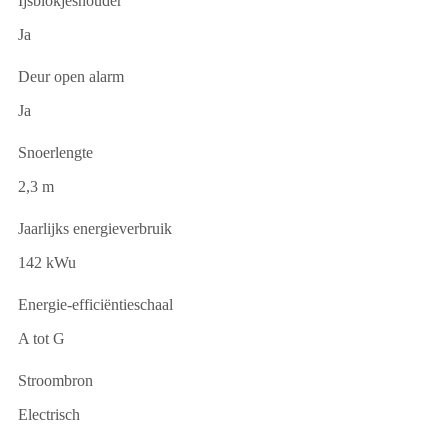
Ijsblokjeshouder
Ja
Deur open alarm
Ja
Snoerlengte
2,3 m
Jaarlijks energieverbruik
142 kWu
Energie-efficiëntieschaal
A tot G
Stroombron
Electrisch