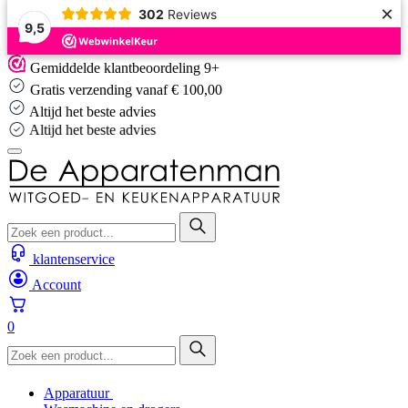
×
302
Reviews
9,5
Skip
Gemiddelde klantbeoordeling 9+
to
Gratis verzending vanaf € 100,00
content
Altijd het beste advies
Altijd het beste advies
klantenservice
Account
0
Apparatuur