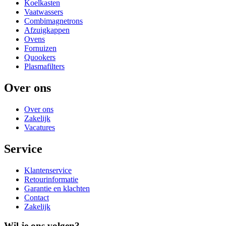
Koelkasten
Vaatwassers
Combimagnetrons
Afzuigkappen
Ovens
Fornuizen
Quookers
Plasmafilters
Over ons
Over ons
Zakelijk
Vacatures
Service
Klantenservice
Retourinformatie
Garantie en klachten
Contact
Zakelijk
Wil je ons volgen?