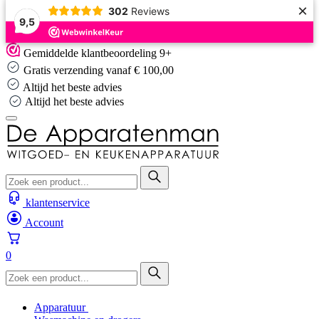
×
302
Reviews
9,5
Skip
Gemiddelde klantbeoordeling 9+
to
Gratis verzending vanaf € 100,00
content
Altijd het beste advies
Altijd het beste advies
klantenservice
Account
0
Apparatuur